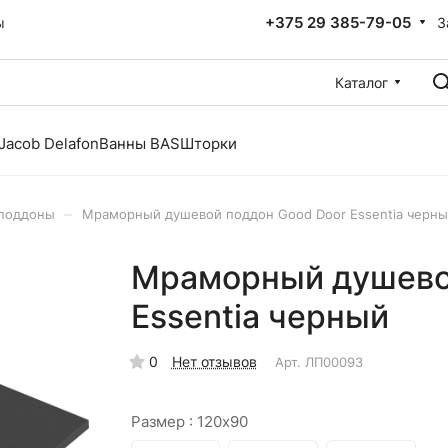
+375 29 385-79-05
З
ы
Каталог
Jacob Delafon
Ванны BAS
Шторки
–
поддоны
Мраморный душевой поддон Good Door Essentia черн
Мраморный душево
Essentia черный
0
Нет отзывов
Арт.
ЛП00093
Размер :
120x90