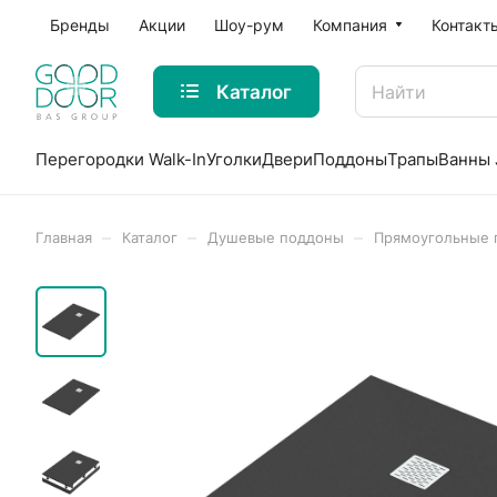
Бренды
Акции
Шоу-рум
Компания
Контакт
Каталог
Перегородки Walk-In
Уголки
Двери
Поддоны
Трапы
Ванны 
–
–
–
Главная
Каталог
Душевые поддоны
Прямоугольные 