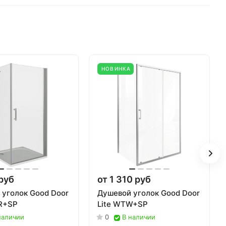
НОВИНКА
руб
от 1 310 руб
 уголок Good Door
Душевой уголок Good Door
R+SP
Lite WTW+SP
наличии
0
В наличии