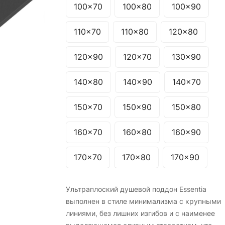
100x70
100x80
100x90
110x70
110x80
120x80
120x90
120x70
130x90
140x80
140x90
140x70
150x70
150x90
150x80
160x70
160x80
160x90
170x70
170x80
170x90
Ультраплоский душевой поддон Essentia
выполнен в стиле минимализма с крупными
линиями, без лишних изгибов и с наименее