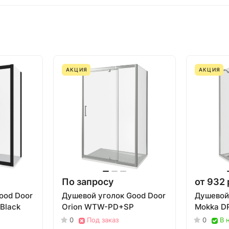
АКЦИЯ
АКЦИЯ
По запросу
от 932 
ood Door
Душевой уголок Good Door
Душевой
Black
Orion WTW-PD+SP
Mokka D
0
Под заказ
0
В 