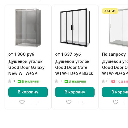
АКЦИЯ
от 1 360 руб
от 1 637 руб
По запросу
Душевой уголок
Душевой уголок
Душевой уг
Good Door Galaxy
Good Door Cofe
Good Door O
New WTW+SP
WTW-TD+SP Black
WTW-PD+SP
0
0
0
В наличии
В наличии
Под за
В корзину
В корзину
В корзи