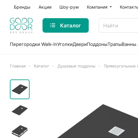
Бренды
Акции
Шоу-рум
Компания
Контакт
Каталог
Перегородки Walk-In
Уголки
Двери
Поддоны
Трапы
Ванны 
–
–
–
Главная
Каталог
Душевые поддоны
Прямоугольные 