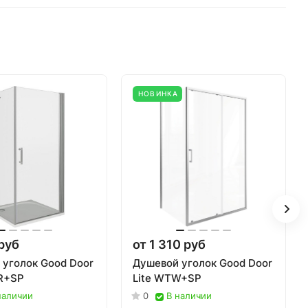
НОВИНКА
руб
от 1 310 руб
 уголок Good Door
Душевой уголок Good Door
R+SP
Lite WTW+SP
наличии
0
В наличии