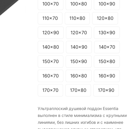
100x70
100x80
100x90
110x70
110x80
120x80
120x90
120x70
130x90
140x80
140x90
140x70
150x70
150x90
150x80
160x70
160x80
160x90
170x70
170x80
170x90
Ультраплоский душевой поддон Essentia
выполнен в стиле минимализма с крупными
линиями, без лишних изгибов и с наименее