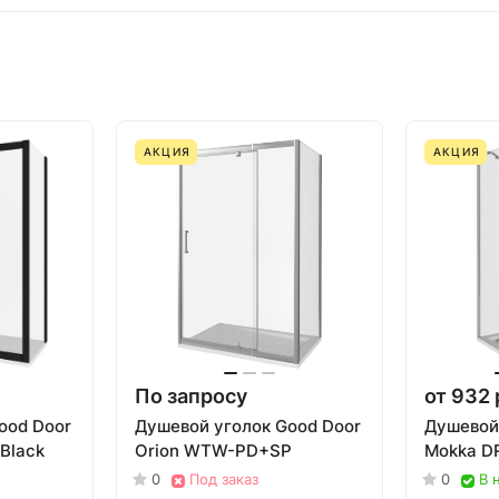
АКЦИЯ
АКЦИЯ
По запросу
от 932 
ood Door
Душевой уголок Good Door
Душевой
Black
Orion WTW-PD+SP
Mokka D
0
Под заказ
0
В 