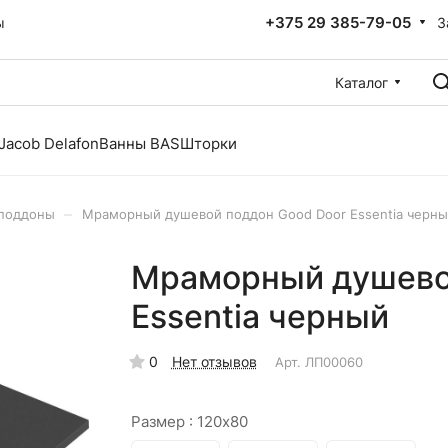
+375 29 385-79-05
З
ы
Каталог
Jacob Delafon
Ванны BAS
Шторки
–
поддоны
Мраморный душевой поддон Good Door Essentia черн
Мраморный душево
Essentia черный
0
Нет отзывов
Арт.
ЛП00060
Размер :
120x80