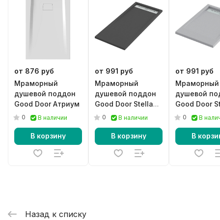
от 876 руб
от 991 руб
от 991 руб
Мраморный
Мраморный
Мраморный
душевой поддон
душевой поддон
душевой по
Good Door Атриум
Good Door Stella
Good Door St
черный
серый
0
0
0
В наличии
В наличии
В нали
В корзину
В корзину
В корзи
Назад к списку