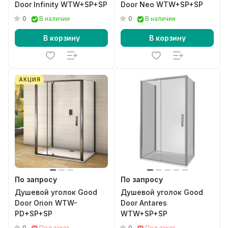
Door Infinity WTW+SP+SP
Door Neo WTW+SP+SP
0
0
В наличии
В наличии
В корзину
В корзину
АКЦИЯ
По запросу
По запросу
Душевой уголок Good
Душевой уголок Good
Door Orion WTW-
Door Antares
PD+SP+SP
WTW+SP+SP
0
0
Под заказ
Под заказ