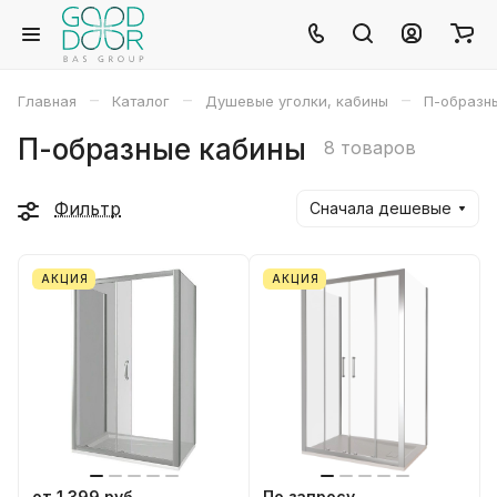
–
–
–
Главная
Каталог
Душевые уголки, кабины
П-образн
П-образные кабины
8 товаров
Фильтр
Сначала дешевые
АКЦИЯ
АКЦИЯ
от 1 399 руб
По запросу