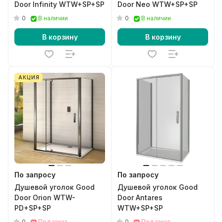
Door Infinity WTW+SP+SP
Door Neo WTW+SP+SP
0
0
В наличии
В наличии
В корзину
В корзину
АКЦИЯ
По запросу
По запросу
Душевой уголок Good
Душевой уголок Good
Door Orion WTW-
Door Antares
PD+SP+SP
WTW+SP+SP
0
0
Под заказ
Под заказ