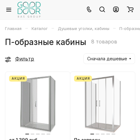
–
–
–
Главная
Каталог
Душевые уголки, кабины
П-образн
П-образные кабины
8 товаров
Фильтр
Сначала дешевые
АКЦИЯ
АКЦИЯ
от 1 399 руб
По запросу