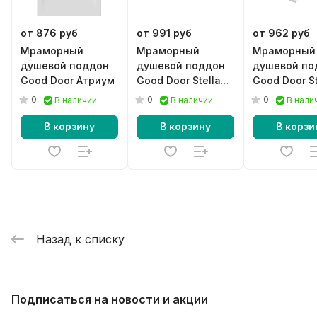
от 876 руб
от 991 руб
от 962 руб
Мраморный
Мраморный
Мраморный
душевой поддон
душевой поддон
душевой по
Good Door Атриум
Good Door Stella
Good Door St
серый
белый
0
0
0
В наличии
В наличии
В нали
В корзину
В корзину
В корзи
Назад к списку
Подписаться
на новости и акции