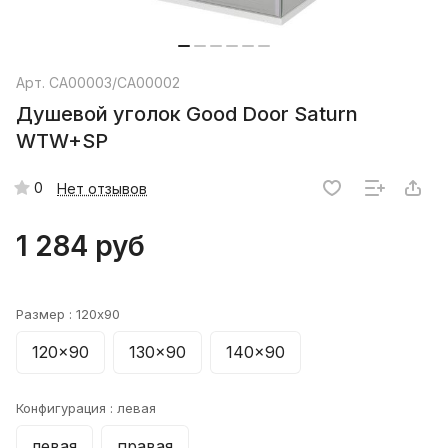
Арт.
СА00003/СА00002
Душевой уголок Good Door Saturn
WTW+SP
0
Нет отзывов
1 284 руб
Размер :
120x90
120x90
130x90
140x90
Конфигурация :
левая
левая
правая