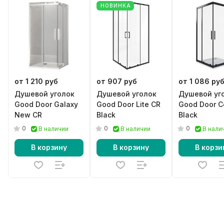
НОВИНКА
от 1 210 руб
от 907 руб
от 1 086 ру
Душевой уголок
Душевой уголок
Душевой уг
Good Door Galaxy
Good Door Lite CR
Good Door C
New CR
Black
Black
0
0
0
В наличии
В наличии
В нали
В корзину
В корзину
В корзи