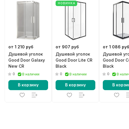
НОВИНКА
от 1 210 руб
от 907 руб
от 1 086 ру
Душевой уголок
Душевой уголок
Душевой уг
Good Door Galaxy
Good Door Lite CR
Good Door C
New CR
Black
Black
0
0
0
В наличии
В наличии
В нали
В корзину
В корзину
В корзи