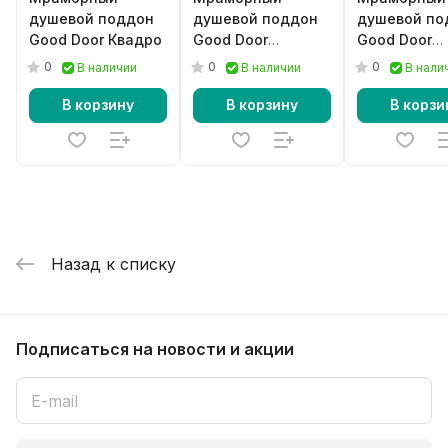
душевой поддон
душевой поддон
душевой по
Good Door Квадро
Good Door
Good Door
Essentia CR
Essentia CR
0
0
0
В наличии
В наличии
В нали
черный
В корзину
В корзину
В корзи
Назад к списку
Подписаться
на новости и акции