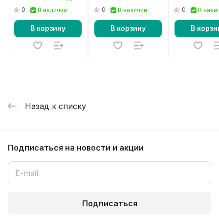
Essentia CR
Essentia CR
0
0
0
В наличии
В наличии
В нали
черный
В корзину
В корзину
В корзи
Назад к списку
Подписаться
на новости и акции
Подписаться