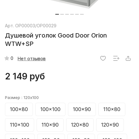
Арт.
ОР00003/ОР00029
Душевой уголок Good Door Orion
WTW+SP
0
Нет отзывов
2 149 руб
Размер :
120x100
100x80
100x100
100x90
110x80
110x100
110x90
120x80
120x90