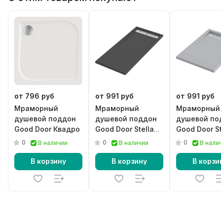
от 796 руб
от 991 руб
от 991 руб
Мраморный
Мраморный
Мраморный
душевой поддон
душевой поддон
душевой по
Good Door Квадро
Good Door Stella
Good Door St
черный
серый
0
0
0
В наличии
В наличии
В нали
В корзину
В корзину
В корзи