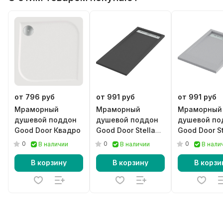
от 796 руб
от 991 руб
от 991 руб
Мраморный
Мраморный
Мраморный
душевой поддон
душевой поддон
душевой по
Good Door Квадро
Good Door Stella
Good Door St
черный
серый
0
0
0
В наличии
В наличии
В нали
В корзину
В корзину
В корзи