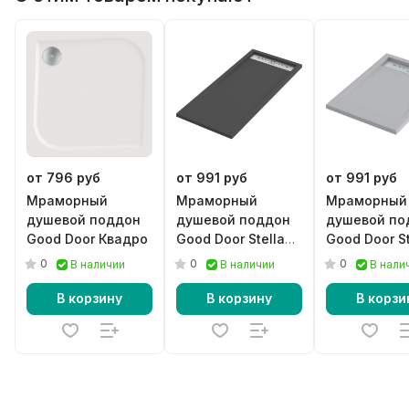
от 796 руб
от 991 руб
от 991 руб
Мраморный
Мраморный
Мраморный
душевой поддон
душевой поддон
душевой по
Good Door Квадро
Good Door Stella
Good Door St
черный
серый
0
0
0
В наличии
В наличии
В нали
В корзину
В корзину
В корзи