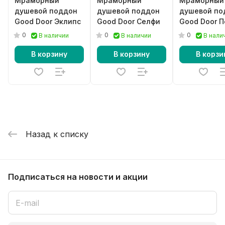
Мраморный
Мраморный
Мраморный
душевой поддон
душевой поддон
душевой по
Good Door Эклипс
Good Door Селфи
Good Door П
0
0
0
В наличии
В наличии
В нали
В корзину
В корзину
В корзи
Назад к списку
Подписаться
на новости и акции