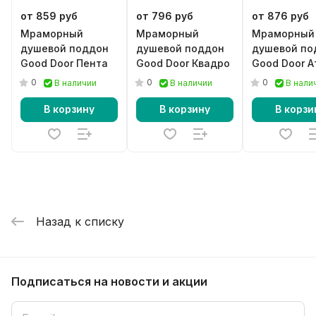
от 859 руб
от 796 руб
от 876 руб
Мраморный
Мраморный
Мраморный
душевой поддон
душевой поддон
душевой по
Good Door Пента
Good Door Квадро
Good Door 
0
0
0
В наличии
В наличии
В нали
В корзину
В корзину
В корзи
Назад к списку
Подписаться
на новости и акции