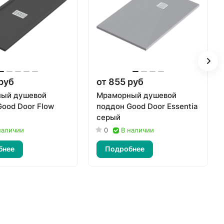
руб
от 855 руб
ый душевой
Мраморный душевой
ood Door Flow
поддон Good Door Essentia
серый
наличии
0
В наличии
бнее
Подробнее