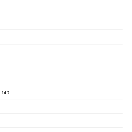
о
йн.
, 140