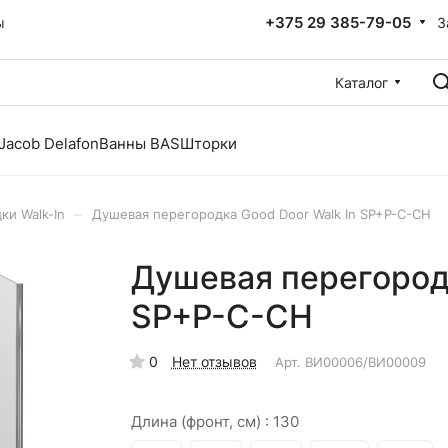
+375 29 385-79-05
З
ы
Каталог
Jacob Delafon
Ванны BAS
Шторки
–
ки Walk-In
Душевая перегородка Good Door Walk In SP+P-C-CH
Душевая перегородк
SP+P-C-CH
0
Нет отзывов
Арт.
ВИ00006/ВИ00009
Длина (фронт, см) :
130