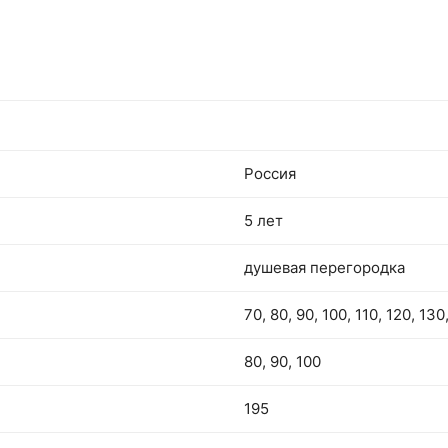
длину. Современная форма профиля идеальн
впишется в любой интерьер ванной комнаты.
Возможность составить Т-образный кронште
Россия
5 лет
душевая перегородка
70, 80, 90, 100, 110, 120, 130
80, 90, 100
195