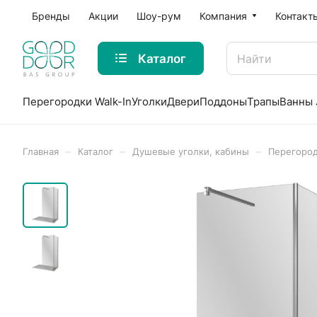
Бренды
Акции
Шоу-рум
Компания
Контакт
Каталог
Перегородки Walk-In
Уголки
Двери
Поддоны
Трапы
Ванны 
–
–
–
Главная
Каталог
Душевые уголки, кабины
Перегород