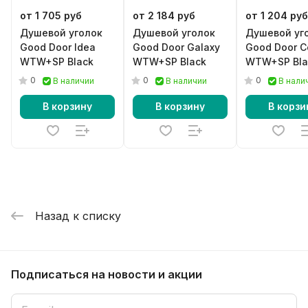
от 1 705 руб
от 2 184 руб
от 1 204 руб
Душевой уголок
Душевой уголок
Душевой уг
Good Door Idea
Good Door Galaxy
Good Door C
WTW+SP Black
WTW+SP Black
WTW+SP Bla
0
0
0
В наличии
В наличии
В нали
В корзину
В корзину
В корзи
Назад к списку
Подписаться
на новости и акции