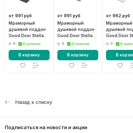
от 991 руб
от 991 руб
от 962 руб
Мраморный
Мраморный
Мраморный
душевой поддон
душевой поддон
душевой по
Good Door Stella
Good Door Stella
Good Door St
черный
серый
белый
0
0
0
В наличии
В наличии
В нали
В корзину
В корзину
В корзи
Назад к списку
Подписаться
на новости и акции