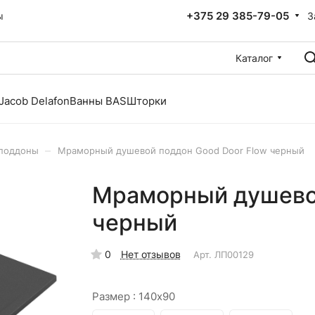
+375 29 385-79-05
З
ы
Каталог
Jacob Delafon
Ванны BAS
Шторки
–
поддоны
Мраморный душевой поддон Good Door Flow черный
Мраморный душевой
черный
0
Нет отзывов
Арт.
ЛП00129
Размер :
140x90