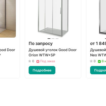
По запросу
от 1 84
ood Door
Душевой уголок Good Door
Душевой
P
Orion WTW+SP
Neo WT
0
Под заказ
0
В 
Подробнее
Подро