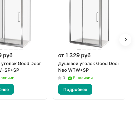
9 руб
от 1 329 руб
 уголок Good Door
Душевой уголок Good Door
W+SP+SP
Neo WTW+SP
наличии
0
В наличии
бнее
Подробнее