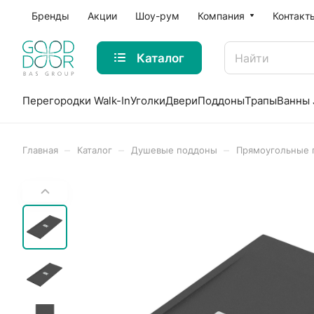
Бренды
Акции
Шоу-рум
Компания
Контакт
Каталог
Перегородки Walk-In
Уголки
Двери
Поддоны
Трапы
Ванны 
–
–
–
Главная
Каталог
Душевые поддоны
Прямоугольные 