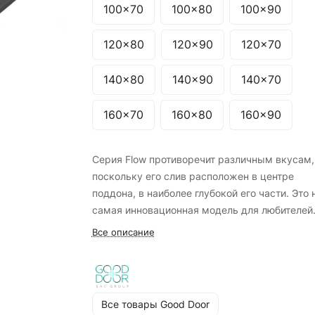
100x70
100x80
100x90
120x80
120x90
120x70
140x80
140x90
140x70
160x70
160x80
160x90
Серия Flow противоречит различным вкусам,
поскольку его слив расположен в центре
поддона, в наиболее глубокой его части. Это
самая инновационная модель для любителей
авангардных линий.
Все описание
Все товары Good Door