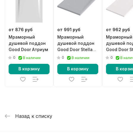
от 876 руб
от 991 руб
от 962 руб
Мраморный
Мраморный
Мраморный
душевой поддон
душевой поддон
душевой по
Good Door Атриум
Good Door Stella
Good Door St
серый
белый
0
0
0
В наличии
В наличии
В нали
В корзину
В корзину
В корзи
Назад к списку