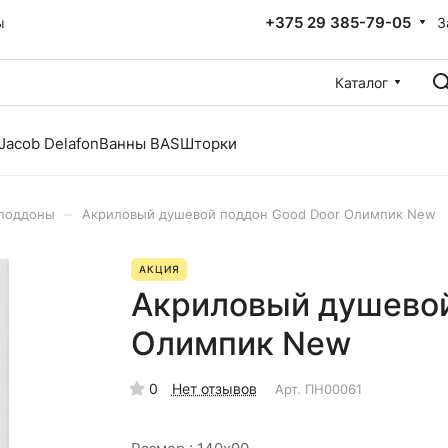
+375 29 385-79-05
З
ы
Каталог
Jacob Delafon
Ванны BAS
Шторки
–
поддоны
Акриловый душевой поддон Good Door Олимпик New
АКЦИЯ
Акриловый душевой
Олимпик New
0
Нет отзывов
Арт.
ПН00061