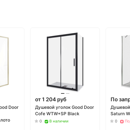
от 1 204 руб
По зап
ood Door
Душевой уголок Good Door
Душевой
Cofe WTW+SP Black
Saturn 
олото
0
В наличии
0
По