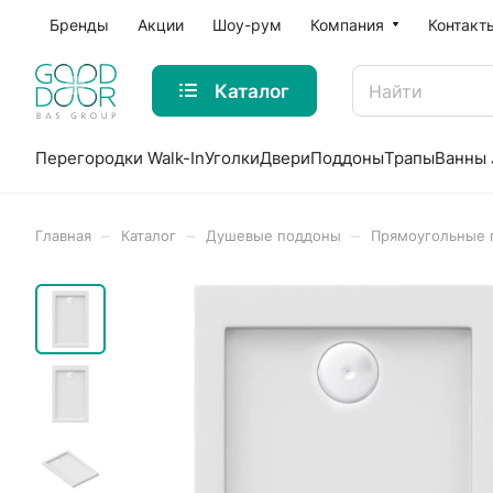
Бренды
Акции
Шоу-рум
Компания
Контакт
Каталог
Перегородки Walk-In
Уголки
Двери
Поддоны
Трапы
Ванны 
–
–
–
Главная
Каталог
Душевые поддоны
Прямоугольные 