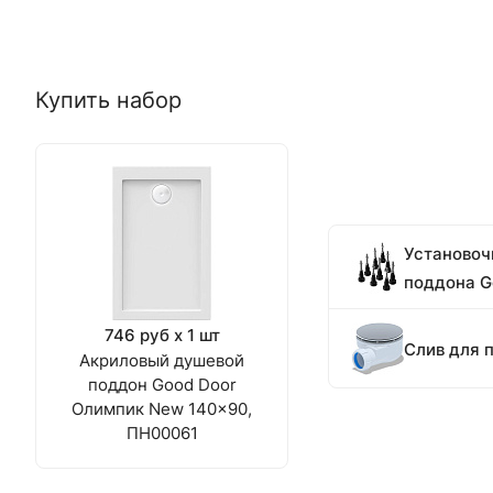
Купить набор
Установоч
поддона G
746 руб x 1 шт
Слив для 
Акриловый душевой
поддон Good Door
Олимпик New 140x90,
ПН00061