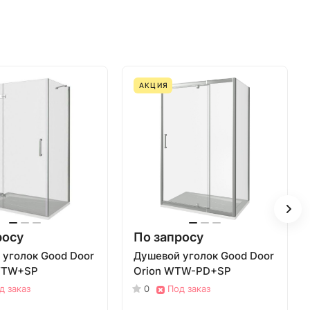
АКЦИЯ
росу
По запросу
 уголок Good Door
Душевой уголок Good Door
WTW+SP
Orion WTW-PD+SP
д заказ
0
Под заказ