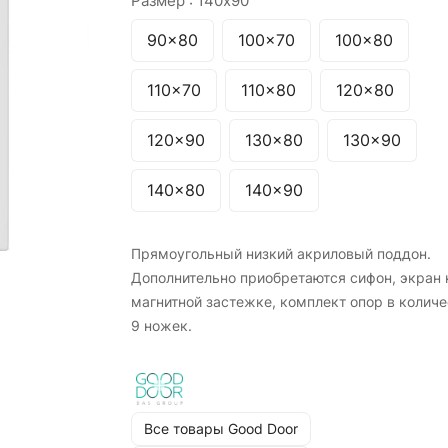
Размер :
140x90
90x80
100x70
100x80
110x70
110x80
120x80
120x90
130x80
130x90
140x80
140x90
Прямоугольный низкий акриловый поддон.
Дополнительно приобретаются сифон, экран 
магнитной застежке, комплект опор в количе
9 ножек.
Все товары Good Door