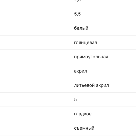
5,5
белый
глянцевая
прямоугольная
акрил
литьевой акрил
5
гладкое
съемный