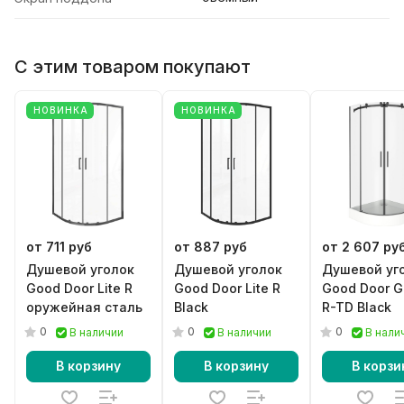
С этим товаром покупают
НОВИНКА
НОВИНКА
от 711 руб
от 887 руб
от 2 607 ру
Душевой уголок
Душевой уголок
Душевой уг
Good Door Lite R
Good Door Lite R
Good Door G
оружейная сталь
Black
R-TD Black
0
0
0
В наличии
В наличии
В нали
В корзину
В корзину
В корзи