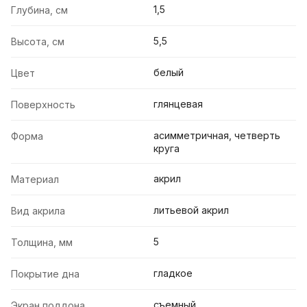
1,5
Глубина, см
5,5
Высота, см
белый
Цвет
глянцевая
Поверхность
асимметричная, четверть
Форма
круга
акрил
Материал
литьевой акрил
Вид акрила
5
Толщина, мм
гладкое
Покрытие дна
съемный
Экран поддона