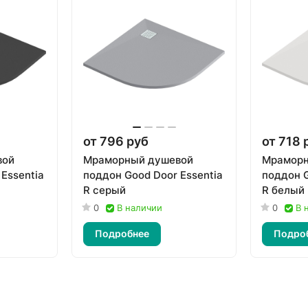
от 796 руб
от 718 
вой
Мраморный душевой
Мраморн
Essentia
поддон Good Door Essentia
поддон G
R серый
R белый
0
В наличии
0
В 
Подробнее
Подро