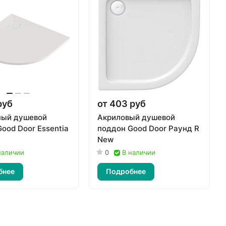
руб
от 403 руб
ый душевой
Акриловый душевой
ood Door Essentia
поддон Good Door Раунд R
New
наличии
0
В наличии
бнее
Подробнее