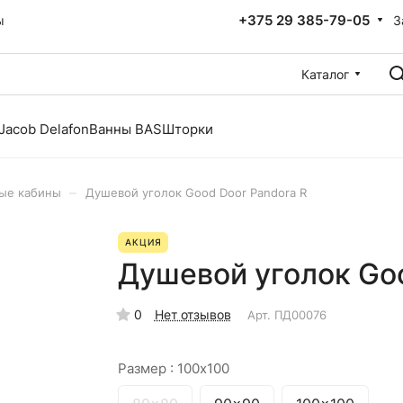
+375 29 385-79-05
З
ы
Каталог
Jacob Delafon
Ванны BAS
Шторки
–
ые кабины
Душевой уголок Good Door Pandora R
АКЦИЯ
Душевой уголок Goo
0
Нет отзывов
Арт.
ПД00076
Размер :
100x100