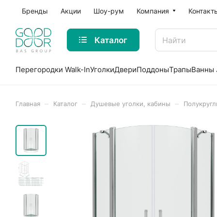
Бренды
Акции
Шоу-рум
Компания
Контакт
Каталог
Перегородки Walk-In
Уголки
Двери
Поддоны
Трапы
Ванны 
–
–
–
Главная
Каталог
Душевые уголки, кабины
Полукругл