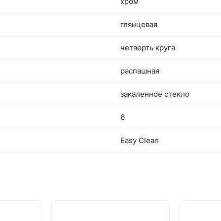
хром
глянцевая
четверть круга
распашная
закаленное стекло
6
Easy Clean