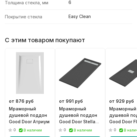
6
Толщина стекла, мм
Easy Clean
Покрытие стекла
С этим товаром покупают
от 876 руб
от 991 руб
от 929 руб
Мраморный
Мраморный
Мраморный
душевой поддон
душевой поддон
душевой по
Good Door Атриум
Good Door Stella
Good Door F
черный
черный
0
0
0
В наличии
В наличии
В нали