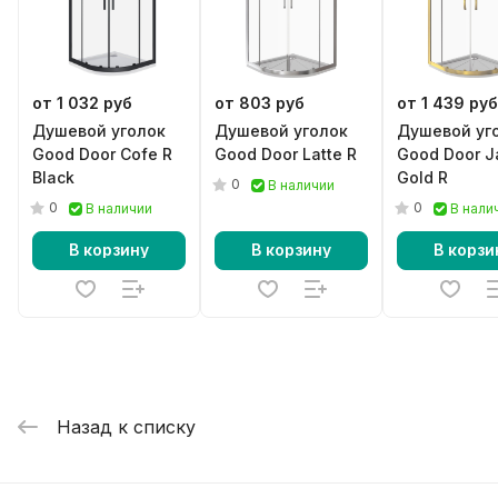
от 1 032 руб
от 803 руб
от 1 439 руб
Душевой уголок
Душевой уголок
Душевой уг
Good Door Cofe R
Good Door Latte R
Good Door J
Black
Gold R
0
В наличии
0
0
В наличии
В нали
В корзину
В корзину
В корзи
Назад к списку