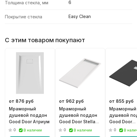
6
Толщина стекла, мм
Easy Clean
Покрытие стекла
С этим товаром покупают
от 876 руб
от 962 руб
от 855 руб
Мраморный
Мраморный
Мраморный
душевой поддон
душевой поддон
душевой по
Good Door Атриум
Good Door Stella
Good Door
белый
Essentia че
0
0
0
В наличии
В наличии
В нали