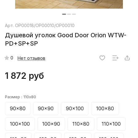
Арт.
ОР00018/ОР00010/ОР00010
Душевой уголок Good Door Orion WTW-
PD+SP+SP
0
Нет отзывов
1 872 руб
Размер :
110x80
90x80
90x90
90x100
100x80
100x100
100x90
110x80
110x100