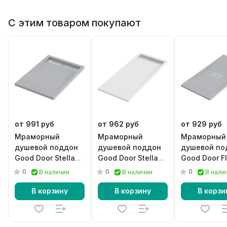
С этим товаром покупают
от 991 руб
от 962 руб
от 929 руб
Мраморный
Мраморный
Мраморный
душевой поддон
душевой поддон
душевой по
Good Door Stella
Good Door Stella
Good Door F
серый
белый
графит
0
0
0
В наличии
В наличии
В нали
В корзину
В корзину
В корзи