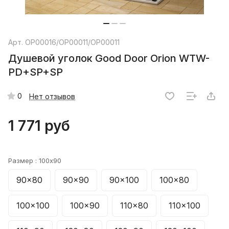
Арт.
ОР00016/ОР00011/ОР00011
Душевой уголок Good Door Orion WTW-
PD+SP+SP
0
Нет отзывов
1 771 руб
Размер :
100x90
90x80
90x90
90x100
100x80
100x100
100x90
110x80
110x100