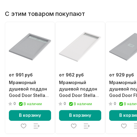
С этим товаром покупают
от 991 руб
от 962 руб
от 929 руб
Мраморный
Мраморный
Мраморный
душевой поддон
душевой поддон
душевой по
Good Door Stella
Good Door Stella
Good Door F
серый
белый
графит
0
0
0
В наличии
В наличии
В нали
В корзину
В корзину
В корзи