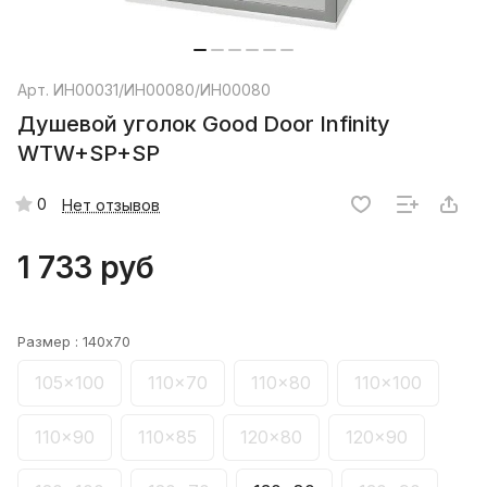
Арт.
ИН00031/ИН00080/ИН00080
Душевой уголок Good Door Infinity
WTW+SP+SP
0
Нет отзывов
1 733 руб
Размер :
140x70
105x100
110x70
110x80
110x100
110x90
110x85
120x80
120x90