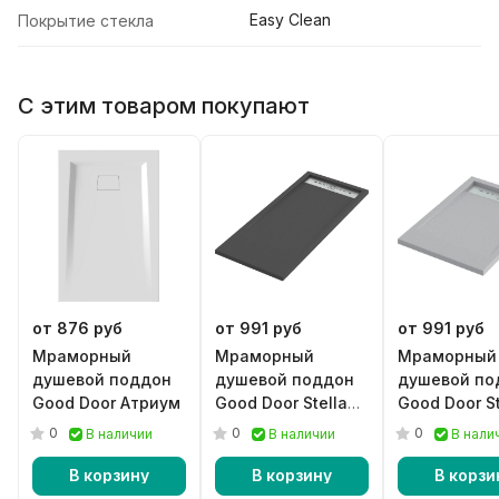
Easy Clean
Покрытие стекла
С этим товаром покупают
от 876 руб
от 991 руб
от 991 руб
Мраморный
Мраморный
Мраморный
душевой поддон
душевой поддон
душевой по
Good Door Атриум
Good Door Stella
Good Door St
черный
серый
0
0
0
В наличии
В наличии
В нали
В корзину
В корзину
В корзи