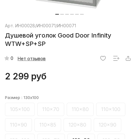
Арт.
ИН00028/ИН00071/ИН00071
Душевой уголок Good Door Infinity
WTW+SP+SP
0
Нет отзывов
2 299 руб
Размер :
130x100
105x100
110x70
110x80
110x100
110x90
110x85
120x80
120x90