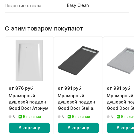
Easy Clean
Покрытие стекла
С этим товаром покупают
от 876 руб
от 991 руб
от 991 руб
Мраморный
Мраморный
Мраморный
душевой поддон
душевой поддон
душевой по
Good Door Атриум
Good Door Stella
Good Door St
черный
серый
0
0
0
В наличии
В наличии
В нали
В корзину
В корзину
В корзи