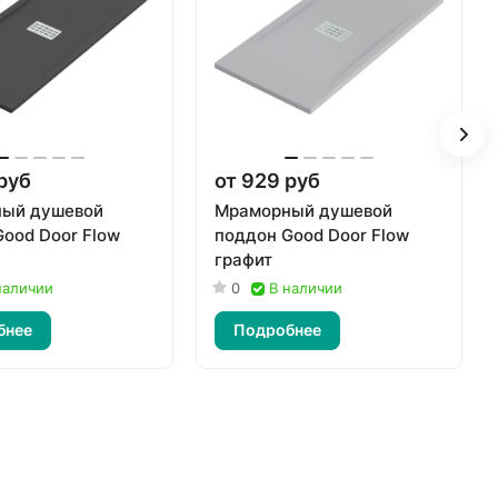
руб
от 929 руб
ый душевой
Мраморный душевой
ood Door Flow
поддон Good Door Flow
графит
наличии
0
В наличии
бнее
Подробнее