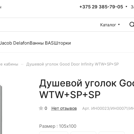
+375 29 385-79-05
З
ы
Каталог
Jacob Delafon
Ванны BAS
Шторки
–
е кабины
Душевой уголок Good Door Infinity WTW+SP+SP
Душевой уголок Good
WTW+SP+SP
0
Нет отзывов
Арт.
ИН00023/ИН00071/И
Размер :
105x100