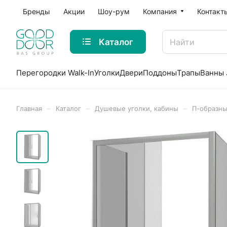
Бренды
Акции
Шоу-рум
Компания
Контакт
Каталог
Перегородки Walk-In
Уголки
Двери
Поддоны
Трапы
Ванны 
–
–
–
Главная
Каталог
Душевые уголки, кабины
П-образны