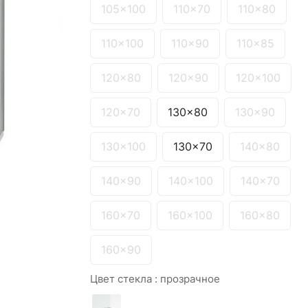
105x100
110x70
110x80
110x100
110x90
110x85
120x80
120x90
120x100
120x70
130x80
130x90
130x100
130x70
140x80
140x90
140x100
140x70
160x70
160x100
160x80
160x90
Цвет стекла :
прозрачное