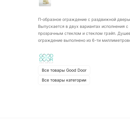
П-образное ограждение с раздвижной дверь
Выпускается в двух вариантах исполнения с
прозрачным стеклом и стеклом грэйп. Душе
ограждение выполнено из 6-ти миллиметров
закаленного, безопасного стекла.
Универсальность право- и левосторонней
установки. Система двойного профиля позво
делать регулировку ограждения, при неровн
Все товары Good Door
стенах ±2 см. Профили выполнены из
Все товары категории
анодированного алюминия с
высококачественным покрытием. Двойные
регулируемые ролики из нержавеющей стал
обеспечивают тихое и плавное открывание
дверей. Нижние ролики с механизмом
отстегивания обеспечивают легкий доступ к
стеклу и профилям для очистки. Металличес