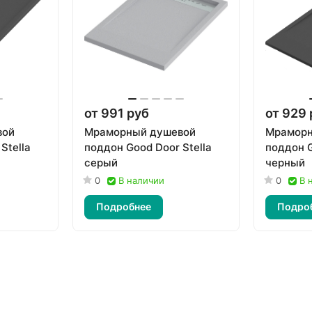
от 991 руб
от 929 
вой
Мраморный душевой
Мраморн
Stella
поддон Good Door Stella
поддон G
серый
черный
0
В наличии
0
В 
Подробнее
Подро