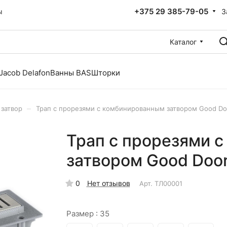
+375 29 385-79-05
З
ы
Каталог
Jacob Delafon
Ванны BAS
Шторки
–
затвор
Трап с прорезями с комбинированным затвором Good Do
Трап с прорезями 
затвором Good Doo
0
Нет отзывов
Арт.
ТЛ00001
Размер :
35