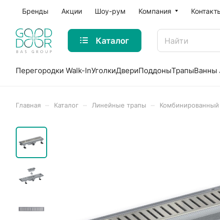
Бренды
Акции
Шоу-рум
Компания
Контакт
Каталог
Перегородки Walk-In
Уголки
Двери
Поддоны
Трапы
Ванны 
–
–
–
Главная
Каталог
Линейные трапы
Комбинированный 