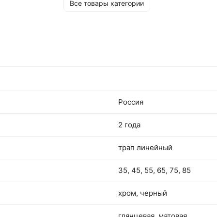
возможностью крепежа к полу. Затвор выпо
Все товары категории
из РР (полипропилен). Сохраняет слив от зас
оберегает от неприятного запаха.
Россия
2 года
трап линейный
35, 45, 55, 65, 75, 85
хром, черный
глянцевая, матовая