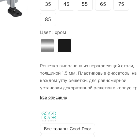
35
45
55
65
75
85
Цвет :
хром
Решетка выполнена из нержавеющей стали,
толщиной 1,5 мм. Пластиковые фиксаторы на
каждом углу решетки: для равномерной
установки декоративной решетки в корпус т
и для лучшего выхода воды в канализацию.
Все описание
Структурная поверхность на корпусе трапа 
лучшего соединения с плиткой, в комплекте 
же идет гидроизоляционная лента. Отличные
антикоррозийные показатели. Комплектуется
Все товары Good Door
регулируемыми ножками черного цвета, с