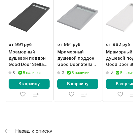
от 991 руб
от 991 руб
от 962 руб
Мраморный
Мраморный
Мраморный
душевой поддон
душевой поддон
душевой по
Good Door Stella
Good Door Stella
Good Door St
черный
серый
белый
0
0
0
В наличии
В наличии
В нали
В корзину
В корзину
В корзи
Назад к списку