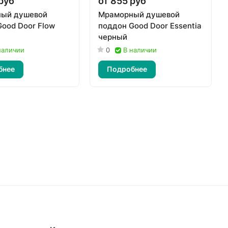
руб
от 855 руб
ый душевой
Мраморный душевой
ood Door Flow
поддон Good Door Essentia
черный
наличии
0
В наличии
бнее
Подробнее