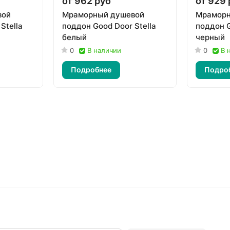
от 962 руб
от 929 
вой
Мраморный душевой
Мраморн
Stella
поддон Good Door Stella
поддон G
белый
черный
0
В наличии
0
В 
Подробнее
Подро