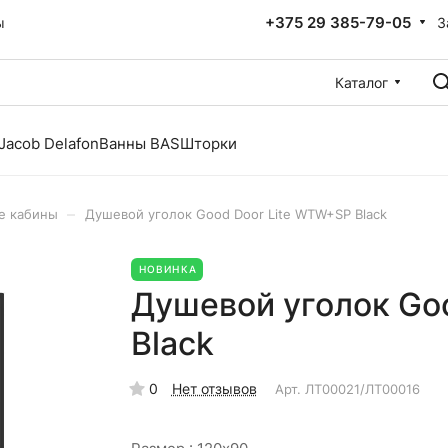
+375 29 385-79-05
З
ы
Каталог
Jacob Delafon
Ванны BAS
Шторки
–
е кабины
Душевой уголок Good Door Lite WTW+SP Black
НОВИНКА
Душевой уголок Go
Black
0
Нет отзывов
Арт.
ЛТ00021/ЛТ00016