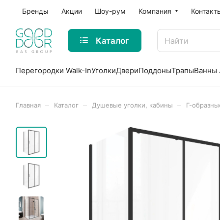
Бренды
Акции
Шоу-рум
Компания
Контакт
Каталог
Перегородки Walk-In
Уголки
Двери
Поддоны
Трапы
Ванны 
–
–
–
Главная
Каталог
Душевые уголки, кабины
Г-образны