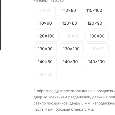
Размер :
120x90
110x70
110x80
110x100
110x90
120x80
120x90
120x100
120x70
130x80
130x90
130x100
130x70
140x80
140x90
140x100
140x70
Г-образное душевое ограждение с раздвижн
дверью. Механизм раздвижной, двойные рол
стекло прозрачное, дверь 5 мм, неподвижна
часть 4 мм, боковая стенка 5 мм.