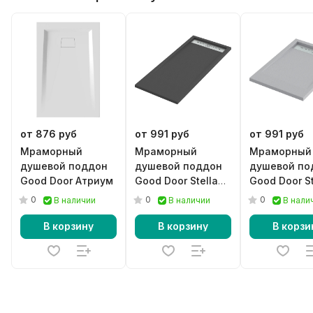
от 876 руб
от 991 руб
от 991 руб
Мраморный
Мраморный
Мраморный
душевой поддон
душевой поддон
душевой по
Good Door Атриум
Good Door Stella
Good Door St
черный
серый
0
0
0
В наличии
В наличии
В нали
В корзину
В корзину
В корзи