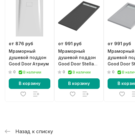
от 876 руб
от 991 руб
от 991 руб
Мраморный
Мраморный
Мраморный
душевой поддон
душевой поддон
душевой по
Good Door Атриум
Good Door Stella
Good Door St
черный
серый
0
0
0
В наличии
В наличии
В нали
В корзину
В корзину
В корзи
Назад к списку