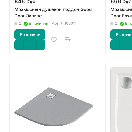
848 руб
868 руб
Мраморный душевой поддон Good
Мраморны
Door Эклипс
Door Esse
0
В наличии
Арт.
ЛП00011
0
В н
В корзину
В корзи