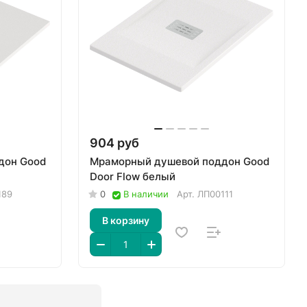
904 руб
дон Good
Мраморный душевой поддон Good
Door Flow белый
189
0
В наличии
Арт.
ЛП00111
В корзину