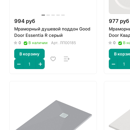
994 руб
977 руб
Мраморный душевой поддон Good
Мраморны
Door Essentia R серый
Door Ква
0
В наличии
Арт.
ЛП00185
0
В н
В корзину
В корзи