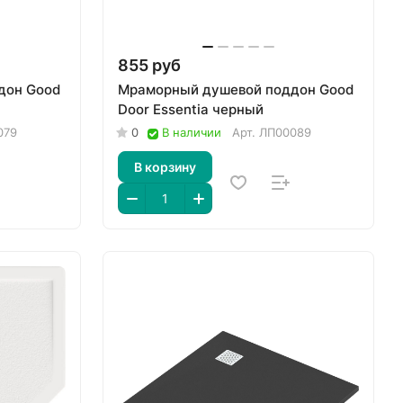
855 руб
дон Good
Мраморный душевой поддон Good
Door Essentia черный
079
0
В наличии
Арт.
ЛП00089
В корзину