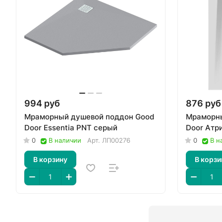
994 руб
876 руб
Мраморный душевой поддон Good
Мраморны
Door Essentia PNT серый
Door Атр
0
В наличии
Арт.
ЛП00276
0
В н
В корзину
В корзи