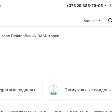
+375 29 385-79-05
З
ы
Каталог
Jacob Delafon
Ванны BAS
Шторки
дратные поддоны
Пятиугольные поддоны
Наши предложения
Тип
Длина, см
Ширина, с