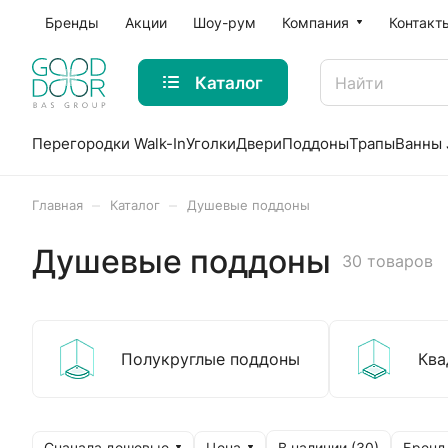
Бренды
Акции
Шоу-рум
Компания
Контакт
Каталог
Перегородки Walk-In
Уголки
Двери
Поддоны
Трапы
Ванны 
–
–
Главная
Каталог
Душевые поддоны
Душевые поддоны
30 товаров
Полукруглые поддоны
Ква
Сначала дешевые
Цена
Бренд
В наличии (
30
)