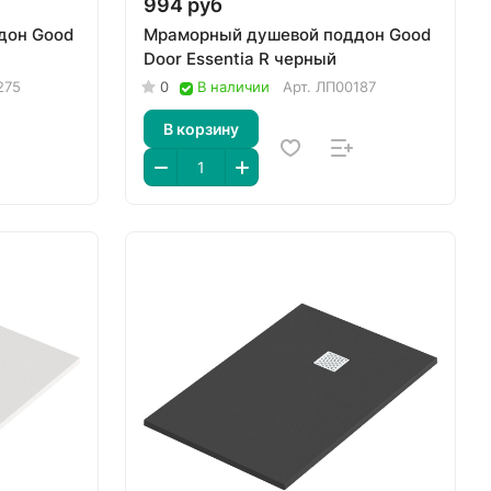
994 руб
дон Good
Мраморный душевой поддон Good
Door Essentia R черный
275
0
В наличии
Арт.
ЛП00187
В корзину