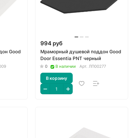
994 руб
дон Good
Мраморный душевой поддон Good
Door Essentia PNT черный
009
0
В наличии
Арт.
ЛП00277
В корзину