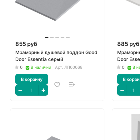
855 руб
885 руб
Мраморный душевой поддон Good
Мраморны
Door Essentia серый
Door Esse
0
В наличии
Арт.
ЛП00068
0
В н
В корзину
В корзи