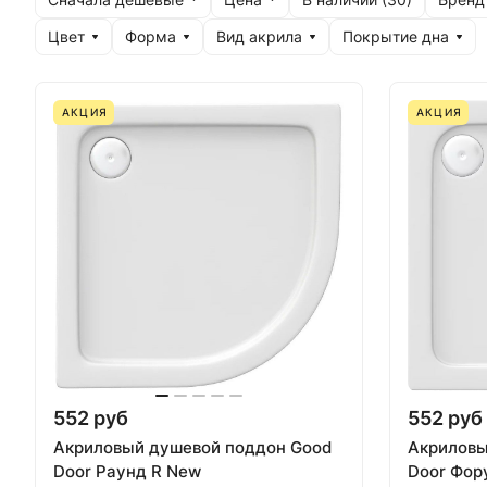
Цвет
Форма
Вид акрила
Покрытие дна
АКЦИЯ
АКЦИЯ
552 руб
552 руб
Акриловый душевой поддон Good
Акриловы
Door Раунд R New
Door Фор