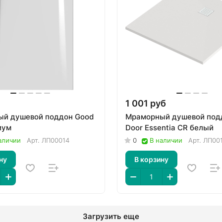
1 001 руб
й душевой поддон Good
Мраморный душевой под
иум
Door Essentia CR белый
аличии
Арт.
ЛП00014
0
В наличии
Арт.
ЛП00
ну
В корзину
Загрузить еще