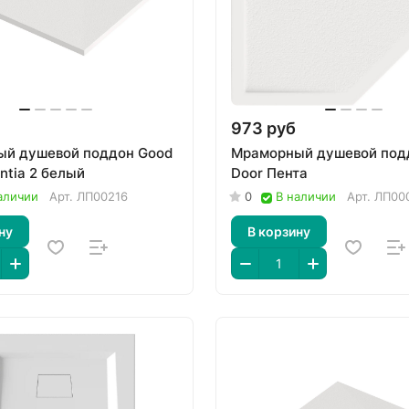
973 руб
й душевой поддон Good
Мраморный душевой под
ntia 2 белый
Door Пента
аличии
Арт.
ЛП00216
0
В наличии
Арт.
ЛП00
ну
В корзину