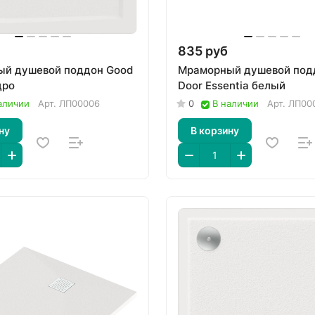
835 руб
й душевой поддон Good
Мраморный душевой под
дро
Door Essentia белый
аличии
Арт.
ЛП00006
0
В наличии
Арт.
ЛП00
ну
В корзину