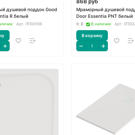
868 руб
й душевой поддон Good
Мраморный душевой под
ntia R белый
Door Essentia PNT белый
аличии
Арт.
ЛП00186
0
В наличии
Арт.
ЛП00
ну
В корзину