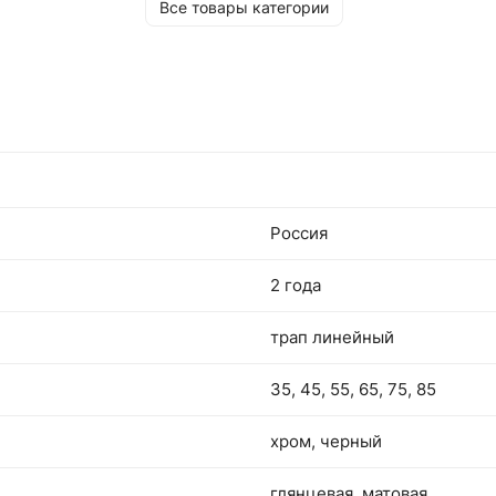
возможностью крепежа к полу. Затвор выпо
Все товары категории
из РР (полипропилен). Сохраняет слив от зас
Россия
2 года
трап линейный
35, 45, 55, 65, 75, 85
хром, черный
глянцевая, матовая