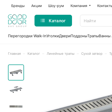
Бренды
Акции
Шоу-рум
Компания
Контакт
Каталог
Перегородки Walk-In
Уголки
Двери
Поддоны
Трапы
Ванны 
–
–
–
–
Главная
Каталог
Линейные трапы
Сухой затвор
Т