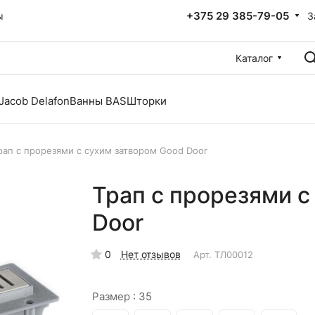
+375 29 385-79-05
З
ы
Каталог
Jacob Delafon
Ванны BAS
Шторки
рап с прорезями с сухим затвором Good Door
Трап с прорезями с
Door
0
Нет отзывов
Арт.
ТЛ00012
Размер :
35