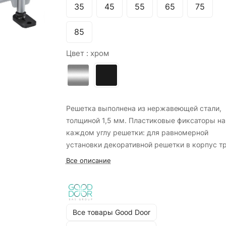
35
45
55
65
75
85
Цвет :
хром
Решетка выполнена из нержавеющей стали,
толщиной 1,5 мм. Пластиковые фиксаторы на
каждом углу решетки: для равномерной
установки декоративной решетки в корпус т
и для лучшего выхода воды в канализацию.
Все описание
Структурная поверхность на корпусе трапа 
лучшего соединения с плиткой, в комплекте 
же идет гидроизоляционная лента. Отличные
антикоррозийные показатели. Комплектуется
Все товары Good Door
регулируемыми ножками черного цвета, с