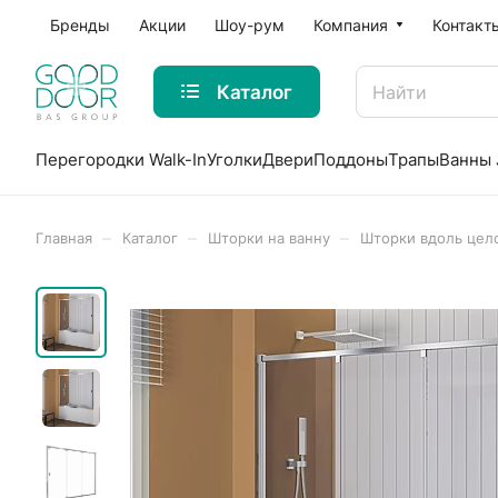
Бренды
Акции
Шоу-рум
Компания
Контакт
Каталог
Перегородки Walk-In
Уголки
Двери
Поддоны
Трапы
Ванны 
–
–
–
Главная
Каталог
Шторки на ванну
Шторки вдоль цел