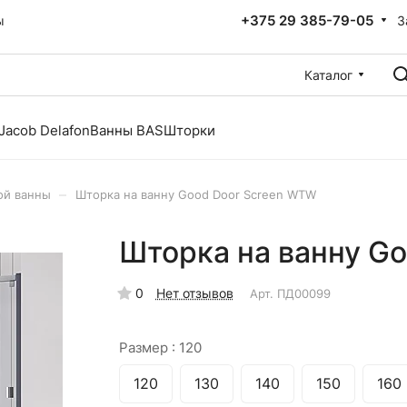
+375 29 385-79-05
З
ы
Каталог
Jacob Delafon
Ванны BAS
Шторки
–
ой ванны
Шторка на ванну Good Door Screen WTW
Шторка на ванну G
0
Нет отзывов
Арт.
ПД00099
Размер :
120
120
130
140
150
160