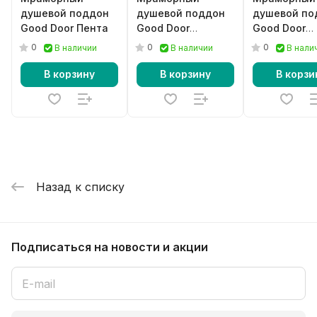
душевой поддон
душевой поддон
душевой по
Good Door Пента
Good Door
Good Door
Essentia PNT
Essentia PN
0
0
0
В наличии
В наличии
В нали
черный
серый
В корзину
В корзину
В корзи
Назад к списку
Подписаться
на новости и акции