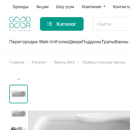
Бренды
Акции
Шоу-рум
Компания
Контакт
Каталог
Перегородки Walk-In
Уголки
Двери
Поддоны
Трапы
Ванны 
–
–
–
Главная
Каталог
Ванны BAS
Прямоугольные ванны