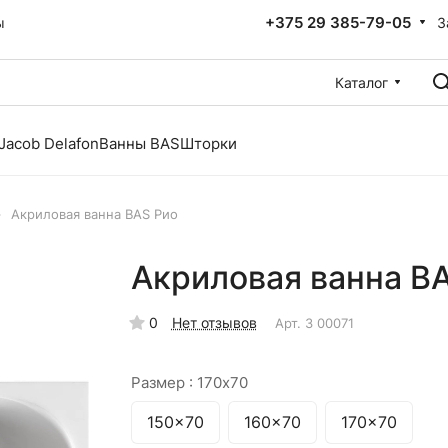
+375 29 385-79-05
З
ы
Каталог
Jacob Delafon
Ванны BAS
Шторки
–
Акриловая ванна BAS Рио
Акриловая ванна B
0
Нет отзывов
Арт.
З 00071
Размер :
170x70
150x70
160x70
170x70