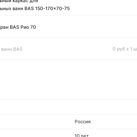
ьный каркас для
ьных ванн BAS 150-170x70-75
кран BAS Рио 70
0 руб x 1 ш
 ванн BAS
Россия
10 лет