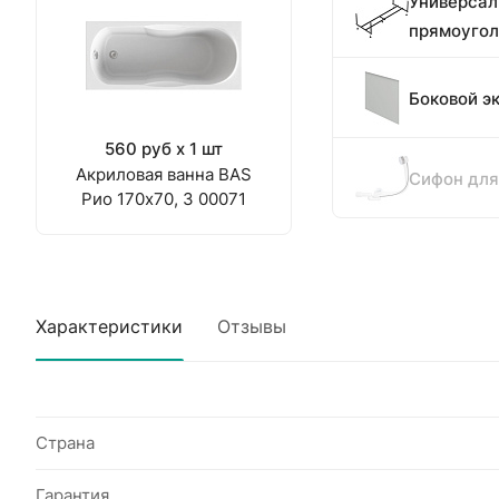
Универсал
прямоугол
Боковой э
560 руб x 1 шт
Акриловая ванна BAS
Сифон для
Рио 170x70, З 00071
Характеристики
Отзывы
Страна
Гарантия