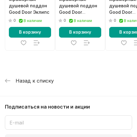
душевой поддон
душевой поддон
душевой по
Good Door Эклипс
Good Door
Good Door
Essentia R черный
Essentia R 
0
0
0
В наличии
В наличии
В нали
В корзину
В корзину
В корзи
Назад к списку
Подписаться
на новости и акции