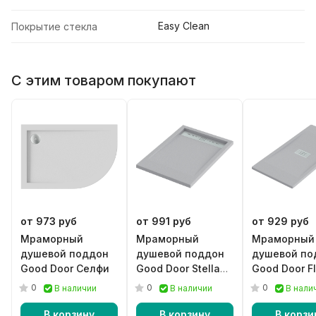
Easy Clean
Покрытие стекла
С этим товаром покупают
от 973 руб
от 991 руб
от 929 руб
Мраморный
Мраморный
Мраморный
душевой поддон
душевой поддон
душевой по
Good Door Селфи
Good Door Stella
Good Door F
серый
графит
0
0
0
В наличии
В наличии
В нали
В корзину
В корзину
В корзи