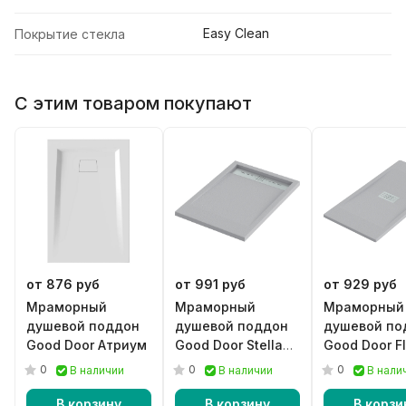
Easy Clean
Покрытие стекла
С этим товаром покупают
от 876 руб
от 991 руб
от 929 руб
Мраморный
Мраморный
Мраморный
душевой поддон
душевой поддон
душевой по
Good Door Атриум
Good Door Stella
Good Door F
серый
графит
0
0
0
В наличии
В наличии
В нали
В корзину
В корзину
В корзи