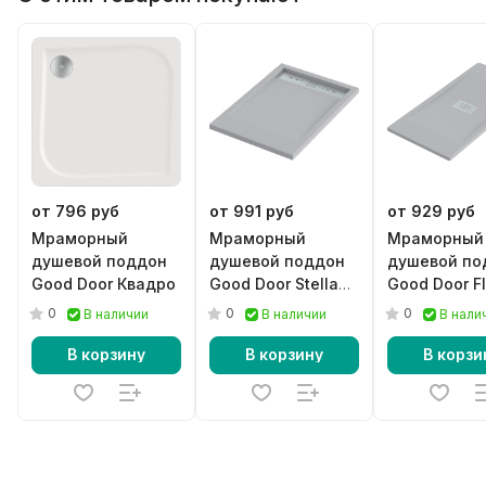
от 796 руб
от 991 руб
от 929 руб
Мраморный
Мраморный
Мраморный
душевой поддон
душевой поддон
душевой по
Good Door Квадро
Good Door Stella
Good Door F
серый
графит
0
0
0
В наличии
В наличии
В нали
В корзину
В корзину
В корзи