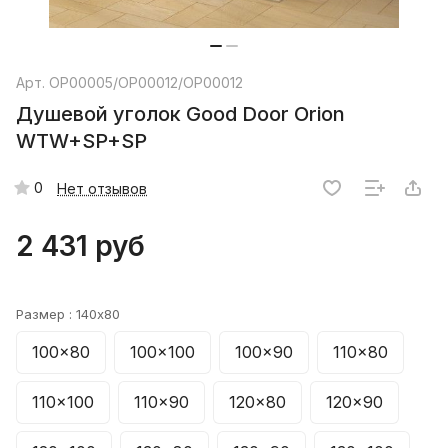
Арт.
ОР00005/ОР00012/ОР00012
Душевой уголок Good Door Orion
WTW+SP+SP
0
Нет отзывов
2 431 руб
Размер :
140x80
100x80
100x100
100x90
110x80
110x100
110x90
120x80
120x90