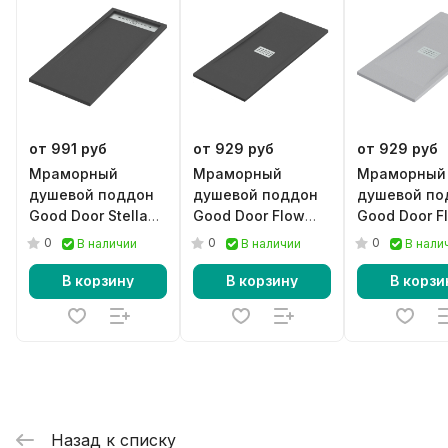
от 991 руб
от 929 руб
от 929 руб
Мраморный
Мраморный
Мраморный
душевой поддон
душевой поддон
душевой по
Good Door Stella
Good Door Flow
Good Door F
черный
черный
графит
0
0
0
В наличии
В наличии
В нали
В корзину
В корзину
В корзи
Назад к списку