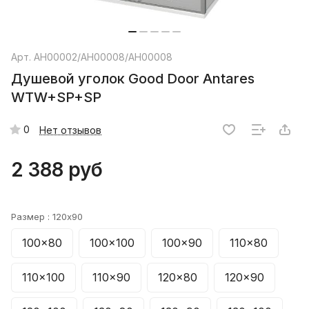
Арт.
АН00002/АН00008/АН00008
Душевой уголок Good Door Antares
WTW+SP+SP
0
Нет отзывов
2 388 руб
Размер :
120x90
100x80
100x100
100x90
110x80
110x100
110x90
120x80
120x90