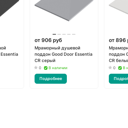
от 906 руб
от 896
вой
Мраморный душевой
Мраморн
Essentia
поддон Good Door Essentia
поддон G
CR серый
CR белы
0
В наличии
0
В 
Подробнее
Подро