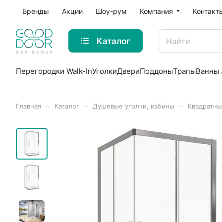
Бренды
Акции
Шоу-рум
Компания
Контакт
Каталог
Перегородки Walk-In
Уголки
Двери
Поддоны
Трапы
Ванны 
–
–
–
Главная
Каталог
Душевые уголки, кабины
Квадратны