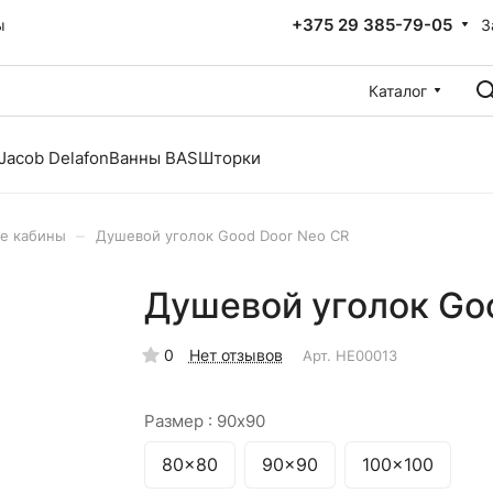
+375 29 385-79-05
З
ы
Каталог
Jacob Delafon
Ванны BAS
Шторки
–
е кабины
Душевой уголок Good Door Neo CR
Душевой уголок Go
0
Нет отзывов
Арт.
НЕ00013
Размер :
90x90
80x80
90x90
100x100