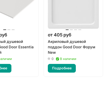
 руб
от 405 руб
ый душевой
Акриловый душевой
ood Door Essentia
поддон Good Door Форум
й
New
наличии
0
В наличии
бнее
Подробнее