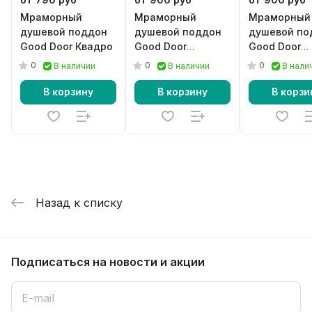
Мраморный
Мраморный
Мраморный
душевой поддон
душевой поддон
душевой по
Good Door Квадро
Good Door
Good Door
Essentia CR
Essentia CR
0
0
0
В наличии
В наличии
В нали
черный
В корзину
В корзину
В корзи
Назад к списку
Подписаться
на новости и акции