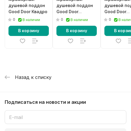
душевой поддон
душевой поддон
душевой по
Good Door Квадро
Good Door
Good Door
Essentia CR
Essentia CR
0
0
0
В наличии
В наличии
В нали
черный
В корзину
В корзину
В корзи
Назад к списку
Подписаться
на новости и акции